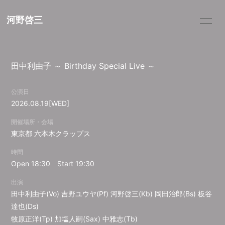
河野啓三
HOME
SCHEDULE
田中利由子 ～ Birthday Special Live ～
PROFILE
DISCOGRAPHY
公演日
2026.08.19
[WED]
開催場所・会場
東京都
六本木クラップス
時間
Open 18:30 Start 19:30
出演
田中利由子(Vo) 吉野ユウヤ(Pf) 河野啓三(Kb) 岡田治郎(Bs) 板谷
達也(Ds)
牧原正洋(Tp) 加塩人嗣(Sax) 中雅志(Tb)